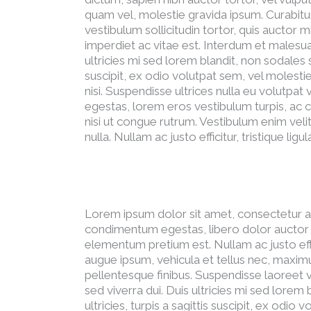
quam vel, molestie gravida ipsum. Curabitur 
vestibulum sollicitudin tortor, quis auctor
imperdiet ac vitae est. Interdum et malesua
ultricies mi sed lorem blandit, non sodales 
suscipit, ex odio volutpat sem, vel molesti
nisi. Suspendisse ultrices nulla eu volutpat
egestas, lorem eros vestibulum turpis, ac
nisi ut congue rutrum. Vestibulum enim veli
nulla. Nullam ac justo efficitur, tristique ligul
Lorem ipsum dolor sit amet, consectetur adipi
condimentum egestas, libero dolor auctor t
elementum pretium est. Nullam ac justo effic
augue ipsum, vehicula et tellus nec, maxi
pellentesque finibus. Suspendisse laoreet ve
sed viverra dui. Duis ultricies mi sed lore
ultricies, turpis a sagittis suscipit, ex odio