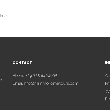
time.
CONTACT
IN
Phone
+39 335 8424635
Al
s?
Email
info@mimmorometours.com
Pr
by
P.