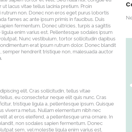
C
ut lacus vitae tellus lacinia pretium. Proin
 mi rutrum non. Donec non eros eget purus lobortis
Ne
da fames ac ante ipsum primis in faucibus. Duis
sapien fermentum. Donec ultricies, turpis a sagittis
e ligula enim varius est. Pellentesque sodales ipsum
 volutpat. Nunc vestibulum, tortor sollicitudin dapibus
 condimentum erat ipsum rutrum dolor. Donec blandit
t, semper hendrerit tristique non, malesuada auctor
a.
scing elit. Cras sollicitudin, tellus vitae
ellus, eu consectetur neque elit quis nunc. Cras
itur, tristique ligula a, pellentesque ipsum. Quisque
mus viverra metus. Nullam elementum nibh nec
lit at eros eleifend, a pellentesque urna ornare. In
m blandit, non sodales sapien fermentum. Donec
 volutpat sem, vel molestie ligula enim varius est.