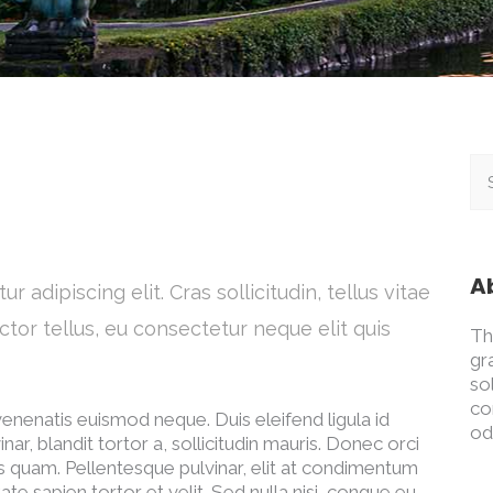
A
adipiscing elit. Cras sollicitudin, tellus vitae
tor tellus, eu consectetur neque elit quis
Th
gr
so
co
 venenatis euismod neque. Duis eleifend ligula id
od
ar, blandit tortor a, sollicitudin mauris. Donec orci
s quam. Pellentesque pulvinar, elit at condimentum
ate sapien tortor et velit. Sed nulla nisi, congue eu