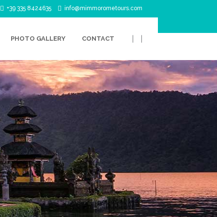
+39 335 8424635
info@mimmorometours.com
|
|
PHOTO GALLERY
CONTACT