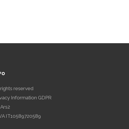
FO
l rights reserved
ivacy Information GDPR
 Ars2
IVA IT10589720589