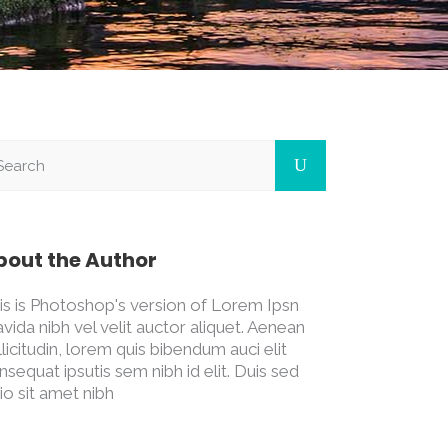
bout the Author
is is Photoshop's version of Lorem Ipsn
avida nibh vel velit auctor aliquet. Aenean
llicitudin, lorem quis bibendum auci elit
nsequat ipsutis sem nibh id elit. Duis sed
io sit amet nibh