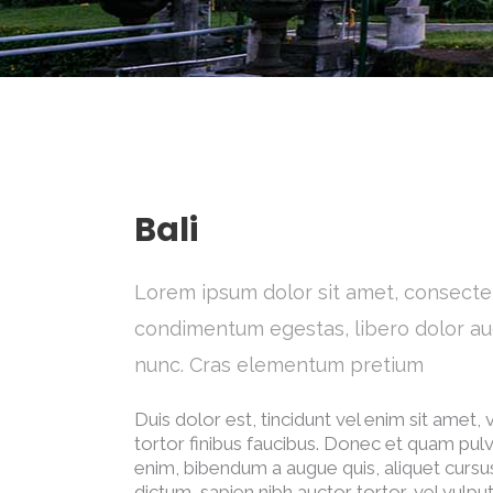
Bali
Lorem ipsum dolor sit amet, consectetur 
condimentum egestas, libero dolor auc
nunc. Cras elementum pretium
Duis dolor est, tincidunt vel enim sit amet,
tortor finibus faucibus. Donec et quam pulvin
enim, bibendum a augue quis, aliquet cursu
dictum, sapien nibh auctor tortor, vel vulput