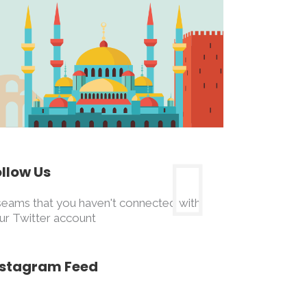
ollow Us
 seams that you haven't connected with
ur Twitter account
nstagram Feed