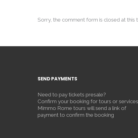
Sorry, the comment form is closed at this 
SEND PAYMENTS
Need to pay tickets presale?
Confirm your booking for tours or service
Mimmo Rome tours will send a link of
payment to confirm the booking