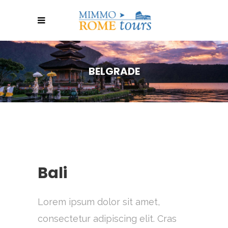
BELGRADE
Bali
Lorem ipsum dolor sit amet,
consectetur adipiscing elit. Cras